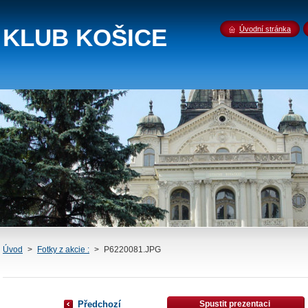
 KLUB KOŠICE
Úvodní stránka
Úvod
>
Fotky z akcie :
>
P6220081.JPG
Předchozí
Spustit prezentaci