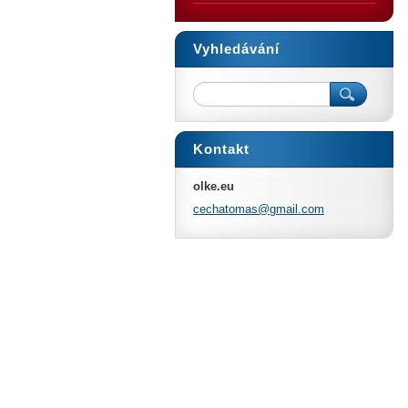
Vyhledávání
Kontakt
olke.eu
cechatom
as@gmail
.com