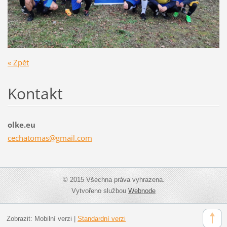
« Zpět
Kontakt
olke.eu
cechatom
as@gmail
.com
© 2015 Všechna práva vyhrazena.
Vytvořeno službou
Webnode
Zobrazit:
Mobilní verzi
|
Standardní verzi