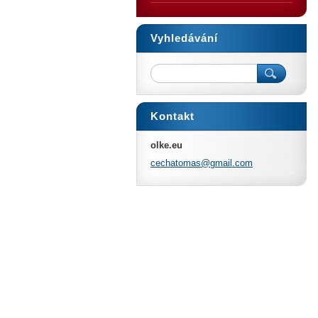
Vyhledávání
Kontakt
olke.eu
cechatom
as@gmail
.com