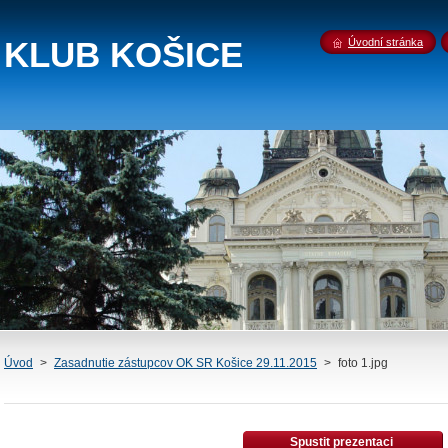
 KLUB KOŠICE
Úvodní stránka
Úvod
>
Zasadnutie zástupcov OK SR Košice 29.11.2015
>
foto 1.jpg
Spustit prezentaci