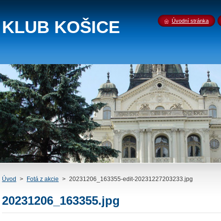
 KLUB KOŠICE
Úvodní stránka
Úvod
>
Fotá z akcie
>
20231206_163355-edit-20231227203233.jpg
20231206_163355.jpg