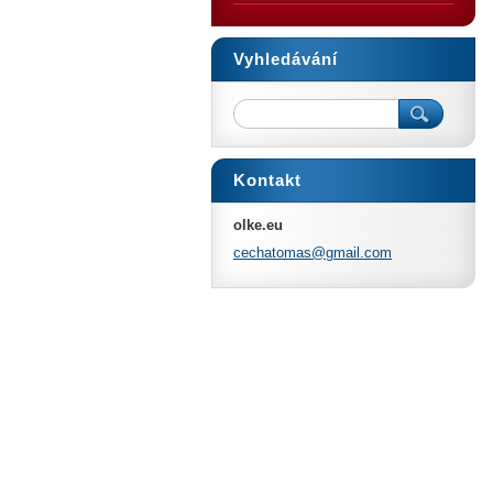
Vyhledávání
Kontakt
olke.eu
cechatom
as@gmail
.com