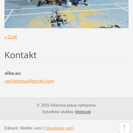
« Zpět
Kontakt
olke.eu
cechatom
as@gmail
.com
© 2015 Všechna práva vyhrazena.
Vytvořeno službou
Webnode
Zobrazit:
Mobilní verzi
|
Standardní verzi