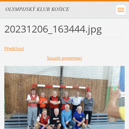
OLYMPIJSKÝ KLUB KOŠICE
20231206_163444.jpg
Předchozí
Spustit prezentaci