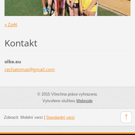
« Zpět
Kontakt
olke.eu
cechatom
as@gmail
.com
© 2015 Všechna práva vyhrazena.
Vytvořeno službou
Webnode
Zobrazit:
Mobilní verzi
|
Standardní verzi